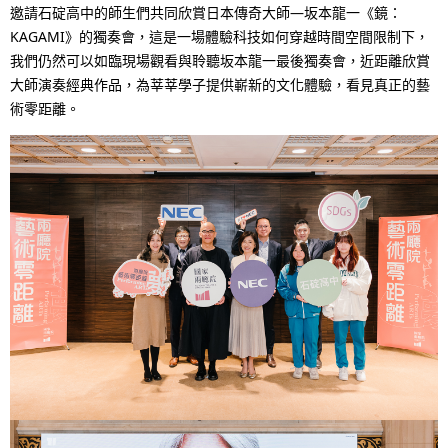
N
邀請石碇高中的師生們共同欣賞日本傳奇大師—坂本龍一《鏡：
n
KAGAMI》的獨奏會，這是一場體驗科技如何穿越時間空間限制下，
a
g
我們仍然可以如臨現場觀看與聆聽坂本龍一最後獨奏會，近距離欣賞
v
大師演奏經典作品，為莘莘學子提供嶄新的文化體驗，看見真正的藝
p
術零距離。
i
r
g
e
a
s
t
e
i
n
o
t
n
l
o
c