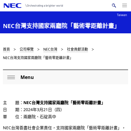
Me
搜
nu
Taiwan
索
Op
en
N
NEC台灣支持國家兩廳院「藝術零距離計畫」
N
E
C
a
v
D
首頁
公司導覽
NEC台灣
社會貢獻活動
i
NEC台灣支持國家兩廳院「藝術零距離計畫」
i
g
s
a
Menu
L
t
p
Op
o
i
en
l
o
c
主 題：
NEC台灣支持國家兩廳院「藝術零距離計畫」
a
n
日 期：2024年3月21日（四）
a
y
單 位：
兩廳院、石碇高中
l
i
NEC台灣善盡社會企業責任，支持國家兩廳院「藝術零距離計畫」，