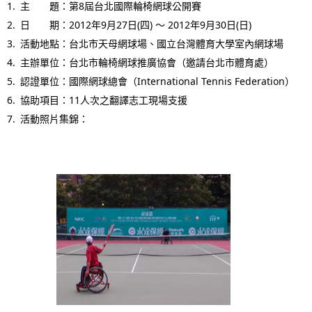
i
主 題：第8屆台北國際輪椅網球公開賽
日 期：2012年9月27日(四) ～ 2012年9月30日(日)
o
活動地點：台北市天母網球場、國立台灣體育大學室內網球場
n
主辦單位：台北市輪椅網球推廣協會（邀請台北市體育處）
i
認證單位：國際網球總會（International Tennis Federation）
協助項目：11人次之翻譯志工現場支援
n
活動照片集錦：
t
h
e
s
i
t
e