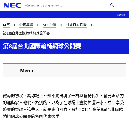
Me
搜
nu
Taiwan
索
Op
en
N
D
首頁
公司導覽
NEC台灣
社會貢獻活動
N
E
第8屆台北國際輪椅網球公開賽
C
a
i
v
第8屆台北國際輪椅網球公開賽
s
i
p
g
l
Menu
a
L
Op
a
t
o
en
i
y
c
微涼的初秋，網球場上不知不覺出現了一群以輪椅代步、卻充滿活力
o
i
的運動家。他們不為別的，只為了在球場上盡情揮灑汗水，並且享受
a
n
競賽的樂趣。這些人，就是來自四方，參加2012年度第8屆台北國際
n
l
輪椅網球公開賽的各國代表選手。
g
N