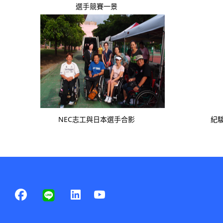
.
選手競賽一景
NEC志工與日本選手合影
紀