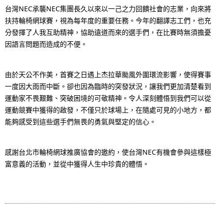
p
台灣NEC承襲NEC集團長久以來以一己之力回饋社會的志業，向來將
a
扶持輪椅網球賽，視為每年度的重要任務。今年的翻譯志工們，也充
r
v
分發揮了人我互助精神，協助遠道而來的選手們，在比賽時無須擔憂
e
因語言問題而造成的不便。
i
s
g
由於天公不作美，首賽之日遇上杰拉華颱風外圍環流影響，使得賽事
e
a
一度因大雨而中斷。卻也因為臨時的突發狀況，讓我們更加清楚看到
n
運動家不畏艱難、突破困境的可敬精神。令人深刻體悟到我們可以從
t
運動競賽中獲得的啟發，不僅只於球場上，在隨處可見的小地方，都
t
i
能夠感受到這些選手們無畏的勇氣與堅定的信心。
l
o
o
感謝台北市輪椅網球推廣協會的邀約，使台灣NEC有機會參與這樣極
n
富意義的活動，並從中獲得人生中珍貴的體悟。
c
a
t