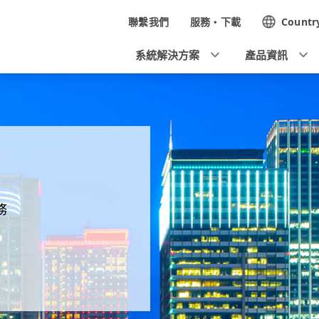
N
聯繫我們
服務・下載
Countr
a
系統解決方案
產品資訊
v
i
g
a
t
i
務
o
n