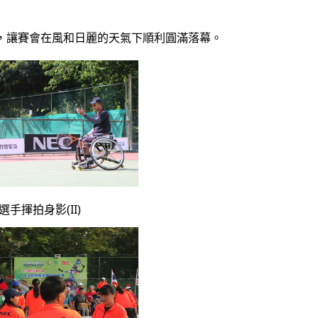
，讓賽會在風和日麗的天氣下順利圓滿落幕。
. 選手揮拍身影(II)