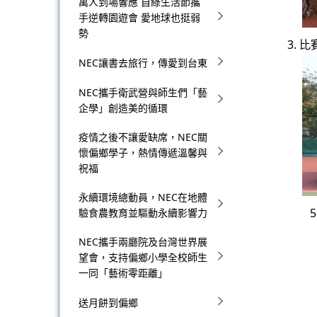
萬人到場響應 自綠生活節攜
a
手逆轉園遊會 愛地球也挺弱
勢
t
3.
NEC讓書去旅行，傳愛到台東
i
o
NEC攜手衛武營與師生們「藝
企學」創造美的循環
n
疫情之後不讓愛缺席，NEC關
i
懷偏鄉學子，熱情傳遞溫馨與
祝福
n
永續環境總動員，NEC在地體
t
驗食農教育並驅動永續影響力
h
NEC攜手兩廳院及台灣世界展
e
望會，支持偏鄉小學全校師生
一同「藝術零距離」
s
送月餅到偏鄉
i