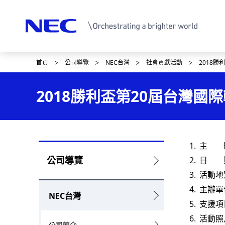
首頁
公司導覽
NEC台灣
社會貢獻活動
2018
D
i
2018勝利盃第20屆台灣國
s
p
l
主 題
L
公司導覽
日 期
a
活動地
o
y
主辦單
NEC台灣
c
i
支援項
a
活動照
n
公司簡介