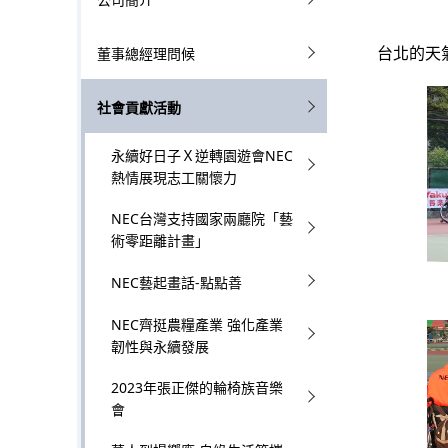
l
g
台北的天
董事總經理問候
N
p
a
社會貢獻活動
r
v
e
永續好日子Ｘ逆轉園遊會NEC
i
熱情展現志工關懷力
s
g
NEC台灣支持國家兩廳院「藝
e
術零距離計畫」
a
n
NEC藝起畫話-點點善
t
t
NEC齊挺農糧產業 強化產業
i
l
韌性與永續發展
o
o
2023年張正傑的輪椅族音樂
會
n
c