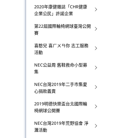
2020年康健雜誌「CHR健康
t
企業公民」許諾企業
e
第22屆國際輪椅網球臺灣公開
賽
.
喜憨兒 喜ㄏㄨㄢ你 志工服務
活動
NEC公益周 舊鞋救命小型募
集
NEC台灣2019年二手市集愛
心捐款義賣
2019明德快樂盃台北國際輪
椅網球公開賽
NEC台灣2019年荒野協會 淨
灘活動