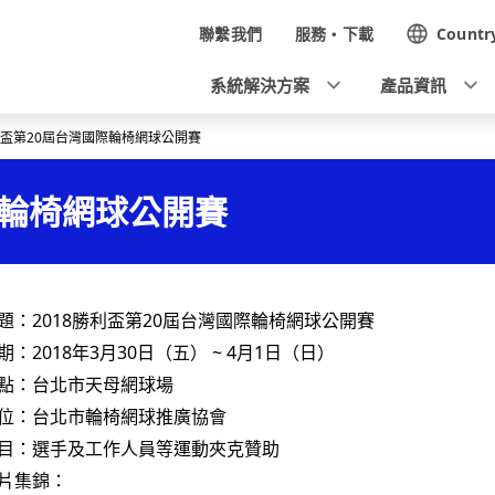
N
聯繫我們
服務・下載
Countr
a
系統解決方案
產品資訊
v
勝利盃第20屆台灣國際輪椅網球公開賽
i
g
際輪椅網球公開賽
a
t
i
：2018勝利盃第
20
屆台灣國際輪椅網球公開賽
：2018年
3
月
30
日（五）
~ 4
月
1
日（日）
o
點：台北市天母網球場
n
位：台北市輪椅網球推廣協會
目：選手及工作人員等運動夾克贊助
片集錦：