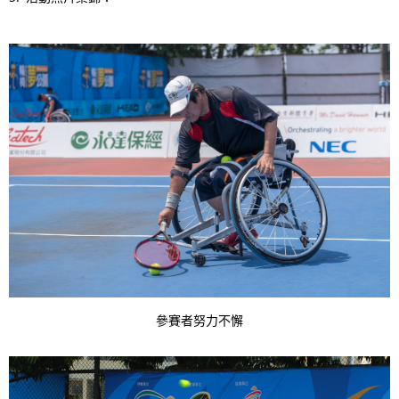
N
n
a
g
v
p
i
r
g
e
a
s
t
e
i
n
o
t
n
l
參賽者努力不懈
o
c