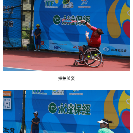
a
t
i
o
n
i
n
揮拍英姿
t
h
e
s
i