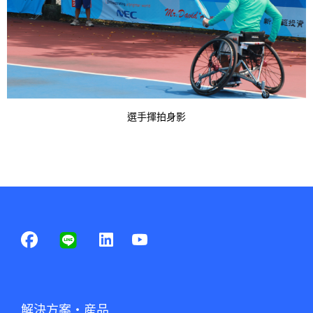
t
e
.
選手揮拍身影
解決方案・産品