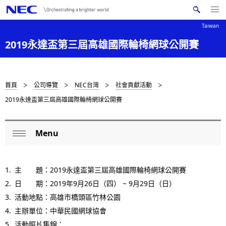
Me
搜
nu
Taiwan
索
Op
en
N
2019永達盃第三屆高雄國際輪椅網球公開賽
N
E
C
a
v
D
首頁
公司導覽
NEC台灣
社會貢獻活動
i
2019永達盃第三屆高雄國際輪椅網球公開賽
i
g
s
a
Menu
L
t
p
Op
o
i
en
l
主 題：2019永達盃第三屆高雄國際輪椅網球公開賽
o
c
a
日 期：2019年9月26日（四）
~ 9
月29日（日）
n
a
活動地點：高雄市橋頭區竹林公園
y
l
主辦單位：中華民國網球協會
i
活動照片集錦：