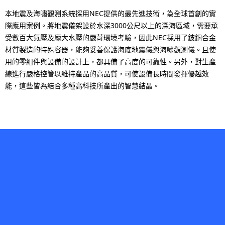
本地震及海嘯觀測系統採用NEC提供的最先進技術，為全球首創的實
際應用案例。將地震儀架設於水深3000公尺以上的深海區域，需要承
受數百大氣壓及龐大水壓的嚴苛環境考驗，因此NEC採用了鈹銅合金
材質製造的特殊容器，能夠妥善保護海底地震儀與海嘯觀測儀。且使
用的零組件與設備的設計上，都具備了高度的可靠性。另外，對生產
線進行嚴格控管以維持產品的高品質，可使設備長時間發揮優越效
能，這些皆為結合多種高科技所產出的智慧結晶。