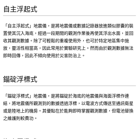
i
自主浮起式
o
n
「自主浮起式」地震儀，是將地震儀或數據記錄器放進類似膠囊的裝
置使其沉入海底，經過一段期間的觀測作業後再使其浮出水面，並回
i
收其觀測數據。除了可輕鬆的重複使用外，也可於特定地區集中施
n
放，靈活性相當高，因此常用於實驗研究上。然而由於觀測數據無法
即時回傳，因此不傾向使用於災害防治上。
t
h
錨碇浮標式
e
s
「錨碇浮標式」地震儀，是將錨碇於海底的地震儀與海面浮標作連
結，將地震儀所觀測到的數據透過浮標，以電波方式傳送至通訊衛星
i
或是陸地上的機房。其優點在於能夠即時掌握觀測數據，但電池替換
t
之維護則較費功。
e