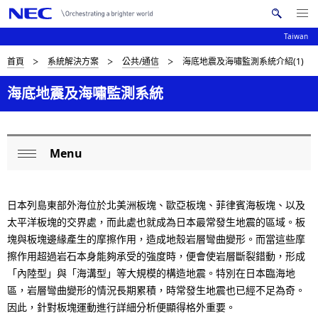
Me
搜
nu
Taiwan
索
Op
en
N
D
首頁
系統解決方案
公共/通信
海底地震及海嘯監測系統介紹(1)
N
E
C
a
i
海底地震及海嘯監測系統
v
s
i
p
Menu
g
L
Op
l
a
o
en
a
t
日本列島東部外海位於北美洲板塊、歐亞板塊、菲律賓海板塊、以及
c
i
y
太平洋板塊的交界處，而此處也就成為日本最常發生地震的區域。板
a
塊與板塊邊緣產生的摩擦作用，造成地殼岩層彎曲變形。而當這些摩
o
i
擦作用超過岩石本身能夠承受的強度時，便會使岩層斷裂錯動，形成
l
n
n
「內陸型」與「海溝型」等大規模的構造地震。特別在日本臨海地
N
區，岩層彎曲變形的情況長期累積，時常發生地震也已經不足為奇。
g
因此，針對板塊運動進行詳細分析便顯得格外重要。
a