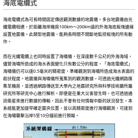
.
海底電纜式
海底電纜式為可長時間固定傳送觀測數據的地震儀。多台地震儀由光
纖電纜相連，於距離海岸機房100km～200km遠的外海海底板塊邊緣
設置地震儀。此類型地震儀，能夠長時間不間斷地監控板塊的所有動
作。
而在光纖電纜上也同時設置了海嘯儀，在深達數千公尺的外海海域，
儘管海嘯所造成的海水表面變化只有數公分的程度，「海底電纜式」
海嘯儀仍可以達0.5毫米的精密度，準確觀測到海嘯所造成海水表面的
起伏程度。地震儀與海嘯儀所蒐集到的觀測數據，可透過光纖網路匯
集至機房，並透過網路傳送至大學內之地震研究所與科學技術廳所屬
研究所等研究中心進行解析。即便是在重大災害發生時，也可透過通
訊衛星來進行數據的傳輸，因此不會有任何情報中斷的狀況發生。本
系統能更加提早確定震央位置，並以高精密度進行海嘯觀測，可達到
在海嘯襲擊沿岸5至10分鐘前進行預報。