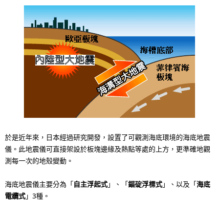
p
v
r
i
e
g
s
a
e
t
n
i
t
o
l
於是近年來，日本經過研究開發，設置了可觀測海底環境的海底地震
n
儀。此地震儀可直接架設於板塊邊緣及熱點等處的上方，更準確地觀
o
測每一次的地殼變動。
c
海底地震儀主要分為「
自主浮起式
」、「
錨碇浮標式
」、以及「
海底
a
電纜式
」3種。
t