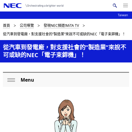
Me
搜
nu
Taiwan
索
Op
en
N
D
首頁
公司導覽
發現NEC頻道!MiTA TV
N
E
從汽車到發電廠，對支援社會的”製造業”來說不可或缺的NEC「電子束銲機」！
C
a
i
v
從汽車到發電廠，對支援社會的”製造業”來說不
s
可或缺的NEC「電子束銲機」！
i
p
g
l
a
Menu
a
L
t
Op
i
y
o
en
o
i
c
n
n
a
g
l