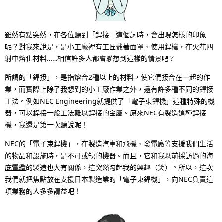
p
N
r
a
雖然有點突然，在各位聽到「銲接」這個詞時，會出現怎樣的印象
e
v
呢？對我來說是，是小工廠裡有工匠戴著面罩、使用銲槍，在火花四
射中熔化材料……相信許多人都會聯想到這樣的情景吧？
s
i
所謂的「銲接」，是指熔合2種以上的材料，使它們接合在一起的作
e
g
業，而實際上除了我想到的小工廠作業之外，還有許多種不同的銲接
n
a
工法。例如NEC Engineering就提供了「電子束銲機」這種特殊的機
器，可以銲接一般工法難以銲接的金屬。原來NEC有製造這種銲接
t
t
機，我還是第一次聽說呢！
l
i
NEC的「電子束銲機」，在製造汽車和飛機、發電廠等支援我們生活
o
o
的物品和設施時，是不可或缺的機器。而且，它和我以前採訪過的
海
底電纜
的製造也大有關係，這突然勾起我的興趣（笑）。所以，這次
c
n
我們就把焦點放在支援日本製造業的「電子束銲機」，向NEC負責這
a
項業務的人多多請益吧！
t