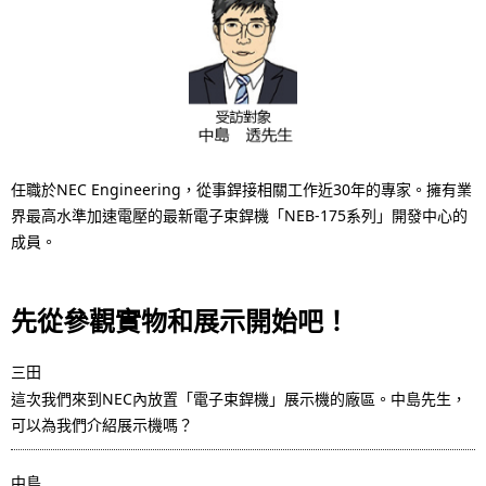
i
o
n
i
n
任職於NEC Engineering，從事銲接相關工作近30年的專家。擁有業
t
界最高水準加速電壓的最新電子束銲機「NEB-175系列」開發中心的
成員。
h
e
先從參觀實物和展示開始吧！
s
i
三田
這次我們來到NEC內放置「電子束銲機」展示機的廠區。中島先生，
t
可以為我們介紹展示機嗎？
e
中島