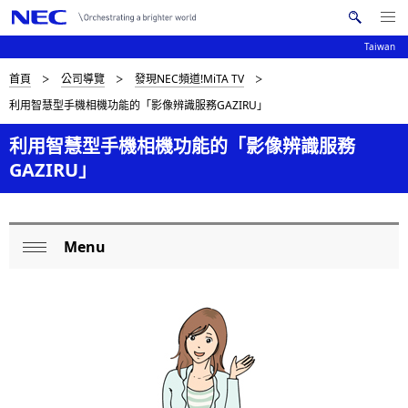
Me
搜
nu
Taiwan
索
Op
en
N
D
首頁
公司導覽
發現NEC頻道!MiTA TV
N
E
利用智慧型手機相機功能的「影像辨識服務GAZIRU」
C
a
i
v
利用智慧型手機相機功能的「影像辨識服務
s
GAZIRU」
i
p
g
l
a
Menu
a
L
t
Op
i
y
o
en
o
i
c
n
n
a
g
l