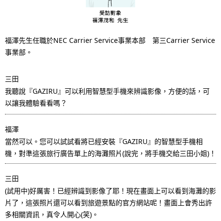
i
o
n
福澤先生任職於NEC Carrier Service事業本部 第三Carrier Service
事業部。
i
n
三田
我聽說『GAZIRU』可以利用智慧型手機來辨識影像，方便的話，可
t
以讓我體驗看看嗎？
h
福澤
e
當然可以。您可以試試看將已經安裝『GAZIRU』的智慧型手機相
s
機，對準這張旅行廣告單上的海灘照片(說完，將手機交給三田小姐)！
i
三田
t
(試用中)好厲害！已經辨識到影像了耶！現在畫面上可以看到海灘的影
片了，這張照片還可以看到旅遊景點的官方網站呢！畫面上會秀出許
e
多相關資訊，真令人開心(笑)。