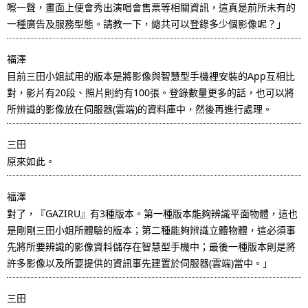
嚓一聲，畫面上便會秀出演唱會售票等相關資訊，這真是前所未有的
一種廣告及服務型態。請教一下，總共可以登錄多少個影像呢？」
福澤
目前三田小姐試用的版本是將影像與智慧型手機裡安裝的App互相比
對，影片有20段、照片則約有100張。登錄數量更多的話，也可以將
所辨識的影像放在伺服器(雲端)的資料庫中，然後再進行處理。
三田
原來如此。
福澤
對了，『GAZIRU』有3種版本。第一種版本能夠辨識平面物體，這也
是剛剛三田小姐所體驗的版本；第二種能夠辨識立體物體，這必須事
先將所要辨識的影像資料儲存在智慧型手機中；最後一種版本則是將
許多影像以及所要提供的資訊事先建置於伺服器(雲端)當中。」
三田