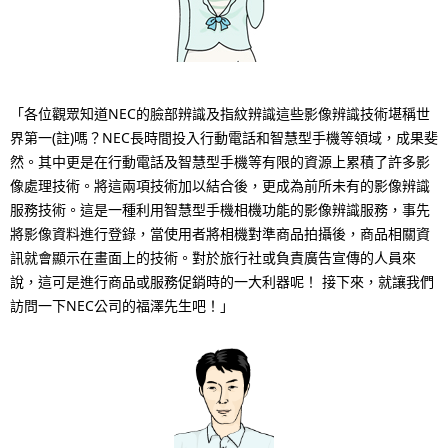
p
N
r
a
e
v
「各位觀眾知道NEC的臉部辨識及指紋辨識這些影像辨識技術堪稱世
s
i
界第一(註)嗎？NEC長時間投入行動電話和智慧型手機等領域，成果斐
e
g
然。其中更是在行動電話及智慧型手機等有限的資源上累積了許多影
像處理技術。將這兩項技術加以結合後，更成為前所未有的影像辨識
n
a
服務技術。這是一種利用智慧型手機相機功能的影像辨識服務，事先
t
將影像資料進行登錄，當使用者將相機對準商品拍攝後，商品相關資
t
訊就會顯示在畫面上的技術。對於旅行社或負責廣告宣傳的人員來
l
i
說，這可是進行商品或服務促銷時的一大利器呢！ 接下來，就讓我們
o
訪問一下NEC公司的福澤先生吧！」
o
c
n
a
t