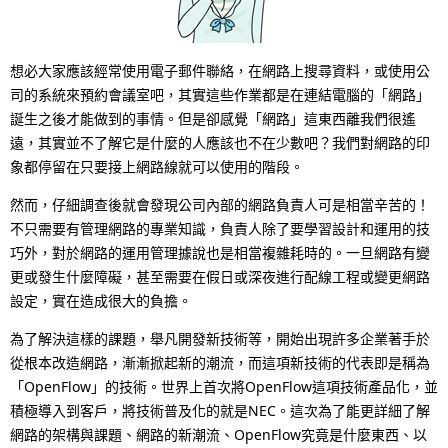
p
N
r
a
想必大家應該經常使用電子郵件聯絡，在網路上搜尋資料，或使用公
e
v
司的系統來預約會議室吧，其實這些作業都是在連結電腦的「網路」
誕生之後才能做到的事情。但是卻感覺「網路」這東西離我們很遙
s
i
遠，其實並不了解它是什麼的人應該也不在少數吧？我們對網路的印
e
g
象都停留在只要接上網路線就可以使用的階段。
n
a
然而，仔細調查後就會發現公司內部的網路負責人可是相當辛苦的！
不只需要有管理網路的專業知識，負責人除了要學習設計和運用的技
t
t
巧外，對於網路的運用管理據說也是相當複雜耗時的。一旦網路有變
l
i
更或發生什麼障礙，甚至需要在假日或深夜進行配線工程或變更網路
設定，實在造成很大的負擔。
o
o
為了解決這樣的課題，舉凡開發新技術等，開始出現許多企業著手於
c
n
從根本改造網路，漸漸掀起新的潮流，而這項新技術的代表即是稱為
a
「OpenFlow」的技術。世界上首次將OpenFlow這項技術產品化，並
積極導入到客戶，將技術普及化的就是NEC。這次為了能更詳細了解
t
網路的架構與課題、網路的新潮流、OpenFlow究竟是什麼東西、以