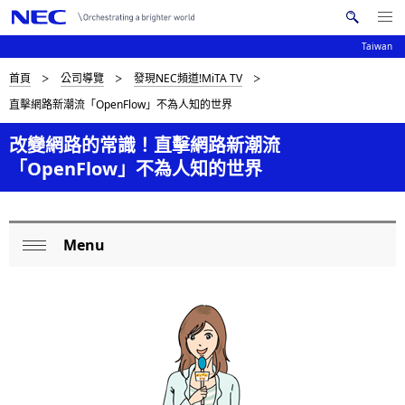
Me
搜
nu
Taiwan
索
Op
en
N
D
首頁
公司導覽
發現NEC頻道!MiTA TV
N
E
直擊網路新潮流「OpenFlow」不為人知的世界
C
a
i
v
改變網路的常識！直擊網路新潮流
s
「OpenFlow」不為人知的世界
i
p
g
l
a
Menu
a
L
t
Op
i
y
o
en
o
i
c
n
n
a
g
l