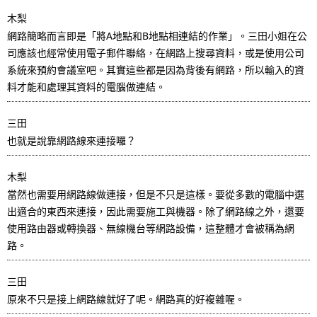
.
木梨
網路簡略而言即是「將A地點和B地點相連結的作業」。三田小姐在公
司應該也經常使用電子郵件聯絡，在網路上搜尋資料，或是使用公司
系統來預約會議室吧。其實這些都是因為背後有網路，所以輸入的資
料才能和處理其資料的電腦做連結。
三田
也就是說靠網路線來連接囉？
木梨
當然也需要用網路線做連接，但是不只是這樣。要從多數的電腦中選
出適合的東西來連接，因此需要施工與機器。除了網路線之外，還要
使用路由器或轉換器、無線機台等網路設備，這整體才會被稱為網
路。
三田
原來不只是接上網路線就好了呢。網路真的好複雜喔。