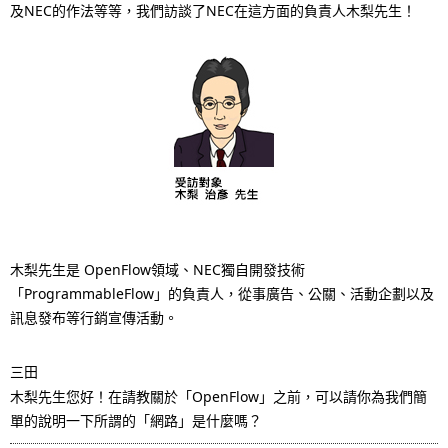
i
及NEC的作法等等，我們訪談了NEC在這方面的負責人木梨先生！
o
n
i
n
t
h
e
木梨先生是 OpenFlow領域、NEC獨自開發技術
「ProgrammableFlow」的負責人，從事廣告、公關、活動企劃以及
s
訊息發布等行銷宣傳活動。
i
三田
t
木梨先生您好！在請教關於「OpenFlow」之前，可以請你為我們簡
e
單的說明一下所謂的「網路」是什麼嗎？