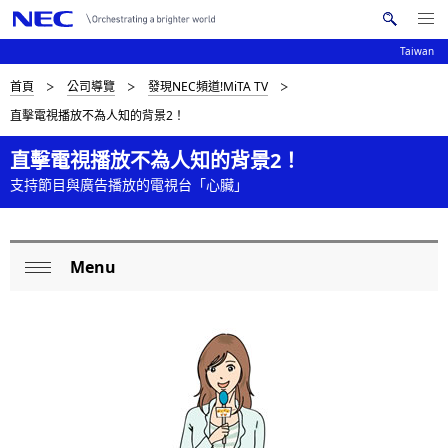
Me
搜
nu
Taiwan
索
Op
en
N
D
首頁
公司導覽
發現NEC頻道!MiTA TV
N
E
直擊電視播放不為人知的背景2！
C
a
i
v
直擊電視播放不為人知的背景2！
s
支持節目與廣告播放的電視台「心臟」
i
p
g
l
a
Menu
L
a
t
Op
o
i
y
en
o
c
i
n
a
n
l
g