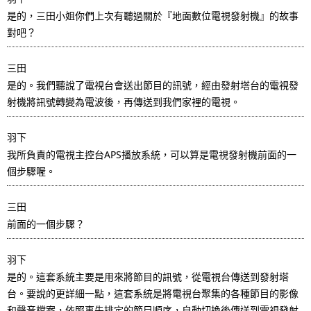
.
是的，三田小姐你們上次有聽過關於『地面數位電視發射機』的故事
對吧？
三田
是的。我們聽說了電視台會送出節目的訊號，經由發射塔台的電視發
射機將訊號轉變為電波後，再傳送到我們家裡的電視。
羽下
我所負責的電視主控台APS播放系統，可以算是電視發射機前面的一
個步驟喔。
三田
前面的一個步驟？
羽下
是的。這套系統主要是用來將節目的訊號，從電視台傳送到發射塔
台。要說的更詳細一點，這套系統是將電視台聚集的各種節目的影像
和聲音檔案，依照事先排定的節目順序，自動切換後傳送到電視發射