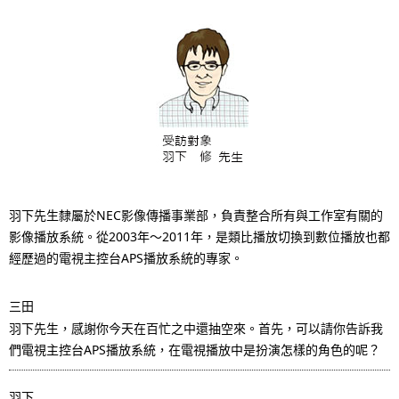
i
o
n
i
n
t
h
羽下先生隸屬於NEC影像傳播事業部，負責整合所有與工作室有關的
e
影像播放系統。從2003年～2011年，是類比播放切換到數位播放也都
經歷過的電視主控台APS播放系統的專家。
s
i
三田
羽下先生，感謝你今天在百忙之中還抽空來。首先，可以請你告訴我
t
們電視主控台APS播放系統，在電視播放中是扮演怎樣的角色的呢？
e
羽下