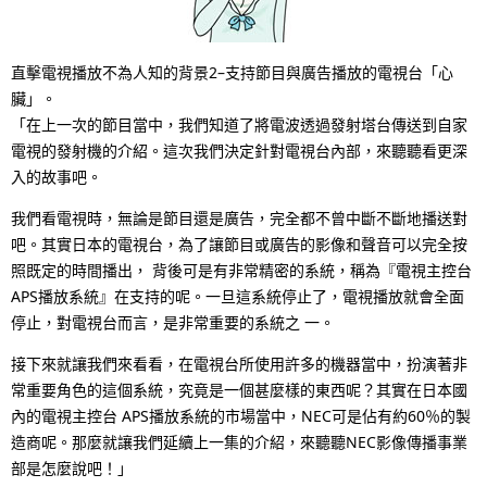
N
p
a
r
直擊電視播放不為人知的背景2–支持節目與廣告播放的電視台「心
v
e
臟」。
「在上一次的節目當中，我們知道了將電波透過發射塔台傳送到自家
i
s
電視的發射機的介紹。這次我們決定針對電視台內部，來聽聽看更深
g
e
入的故事吧。
a
n
我們看電視時，無論是節目還是廣告，完全都不曾中斷不斷地播送對
吧。其實日本的電視台，為了讓節目或廣告的影像和聲音可以完全按
t
t
照既定的時間播出， 背後可是有非常精密的系統，稱為『電視主控台
i
l
APS播放系統』在支持的呢。一旦這系統停止了，電視播放就會全面
停止，對電視台而言，是非常重要的系統之 一。
o
o
接下來就讓我們來看看，在電視台所使用許多的機器當中，扮演著非
n
c
常重要角色的這個系統，究竟是一個甚麼樣的東西呢？其實在日本國
a
內的電視主控台 APS播放系統的市場當中，NEC可是佔有約60％的製
造商呢。那麼就讓我們延續上一集的介紹，來聽聽NEC影像傳播事業
t
部是怎麼說吧！」