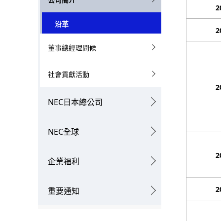
2
l
g
沿革
N
2
p
董事總經理問候
a
r
v
e
社會貢獻活動
i
2
s
NEC日本總公司
g
e
a
n
NEC全球
t
t
2
企業福利
i
l
o
o
2
重要通知
n
c