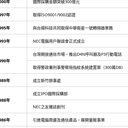
000年
國際採購金額突破300億元
997年
取得ISO9001/9002認證
995年
與台揚科技共同取得中華衛星一號轉頻器業務
993年
NEC電腦用戶聯誼會正式成立
台灣開放通信市場，推出D4N呼叫器及P3行動電話
990年
取得警政署刑事警察局指紋系統建置案（300萬DB）
989年
成立新竹辦事處
成立IPO國際採購部
988年
NEC之友雜誌創刊
986年
引進電腦周邊及通信產品，展開量販事業