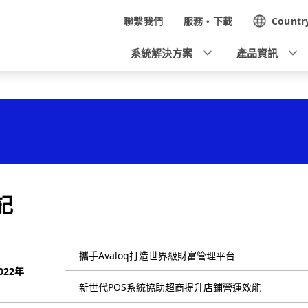
N
聯繫我們
服務・下載
Countr
a
系統解決方案
產品資訊
v
i
g
a
t
i
記
o
n
攜手Avaloq打造世界級財富管理平台
022年
新世代POS系統協助超商提升店鋪營運效能