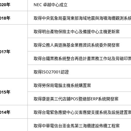
020年
NEC 卓越中心成立
018年
取得中央氣象局臺灣東部海域地震與海嘯海纜觀測系
取得明台產物保險主中心及備援中心主機更新案
取得公務人員退撫基金業務資訊系統委外開發案
017年
取得台鐵票務系統整合再造計畫票務工作站及背磁印
取得ISO27001認證
取得勞保局電腦主機系統購置案
015年
取得康是美三代店鋪POS暨總部ERP系統開發案
014年
取得台電緊急應變中心災害應變支援系統及設施建置
取得中華電信台澎金馬第三海纜建設佈纜工程案