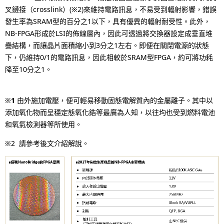
i
叉鏈接（crosslink）(※2)來維持電路訊息，不易受到輻射影響，錯誤
o
發生率為SRAM型的百分之1以下，具有優異的輻射耐受性。此外，
NB-FPGA形成於LSI的佈線層內，因此可透過將交換器設定成垂直堆
n
疊結構，而讓晶片面積縮小到3分之1左右。即便在關閉電源的狀態
下，仍維持0/1的電路訊息，因此相較於SRAM型FPGA，約可將功耗
i
降至10分之1。
n
t
※
1
由外施加電壓，便可輕易移動固態電解質內的金屬離子。其中以
添加氧化物而呈穩定態氧化鋯等最廣為人知，以往均也受到燃料電池
h
和氧氣檢測器等所使用。
e
※2 請參考後文介紹解說。
s
i
t
e