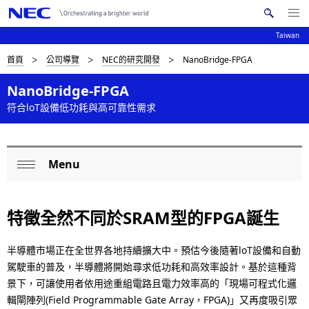
Me
搜
nu
Taiwan
索
Op
en
N
D
首頁
公司導覽
NEC的研究開發
NanoBridge-FPGA
N
E
C
a
i
NanoBridge-FPGA
v
符合loT設備低功耗與高可靠性需求
s
i
p
g
l
Menu
L
a
Op
a
t
o
en
特徵全然不同於SRAM型的FPGA誕生
i
y
c
o
i
a
半導體市場正在全世界各地持續擴大中。預估今後隨著loT設備和自動
n
n
駕駛車的普及，半導體將開始尋求低功耗和高效率設計。基於這種背
l
景下，可讓使用者依用途重組電路且電力效率高的「現場可程式化邏
g
N
輯閘陣列(Field Programmable Gate Array，FPGA)」又再度吸引眾