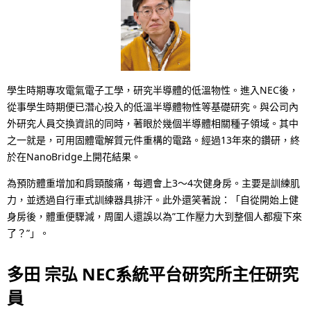
學生時期專攻電氣電子工學，研究半導體的低溫物性。進入NEC後，
從事學生時期便已潛心投入的低溫半導體物性等基礎研究。與公司內
外研究人員交換資訊的同時，著眼於幾個半導體相關種子領域。其中
之一就是，可用固體電解質元件重構的電路。經過13年來的鑽研，終
於在NanoBridge上開花結果。
為預防體重增加和肩頸酸痛，每週會上3〜4次健身房。主要是訓練肌
力，並透過自行車式訓練器具排汗。此外還笑著說：「自從開始上健
身房後，體重便驟減，周圍人還誤以為”工作壓力大到整個人都瘦下來
了？”」。
多田 宗弘 NEC系統平台研究所主任研究
員