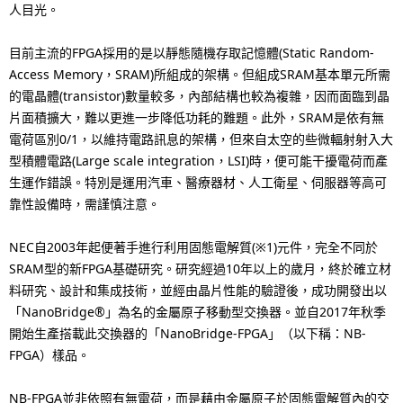
p
人目光。
a
r
v
目前主流的FPGA採用的是以靜態隨機存取記憶體(Static Random-
Access Memory，SRAM)所組成的架構。但組成SRAM基本單元所需
e
i
的電晶體(transistor)數量較多，內部結構也較為複雜，因而面臨到晶
s
g
片面積擴大，難以更進一步降低功耗的難題。此外，SRAM是依有無
電荷區別0/1，以維持電路訊息的架構，但來自太空的些微輻射射入大
e
a
型積體電路(Large scale integration，LSI)時，便可能干擾電荷而產
n
t
生運作錯誤。特別是運用汽車、醫療器材、人工衛星、伺服器等高可
靠性設備時，需謹慎注意。
t
i
l
NEC自2003年起便著手進行利用固態電解質(※1)元件，完全不同於
o
SRAM型的新FPGA基礎研究。研究經過10年以上的歲月，終於確立材
o
n
料研究、設計和集成技術，並經由晶片性能的驗證後，成功開發出以
c
「NanoBridge®」為名的金屬原子移動型交換器。並自2017年秋季
開始生產搭載此交換器的「NanoBridge-FPGA」（以下稱：NB-
a
FPGA）樣品。
t
NB-FPGA並非依照有無電荷，而是藉由金屬原子於固態電解質內的交