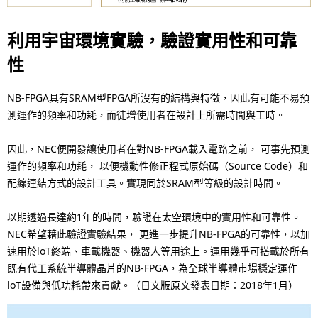
.
利用宇宙環境實驗，驗證實用性和可靠
性
NB-FPGA具有SRAM型FPGA所沒有的結構與特徵，因此有可能不易預
測運作的頻率和功耗，而徒增使用者在設計上所需時間與工時。
因此，NEC便開發讓使用者在對NB-FPGA載入電路之前， 可事先預測
運作的頻率和功耗， 以便機動性修正程式原始碼（Source Code）和
配線連結方式的設計工具。實現同於SRAM型等級的設計時間。
以期透過長達約1年的時間，驗證在太空環境中的實用性和可靠性。
NEC希望藉此驗證實驗結果， 更進一步提升NB-FPGA的可靠性，以加
速用於loT終端、車載機器、機器人等用途上。運用幾乎可搭載於所有
既有代工系統半導體晶片的NB-FPGA，為全球半導體市場穩定運作
loT設備與低功耗帶來貢獻。（日文版原文發表日期：2018年1月）