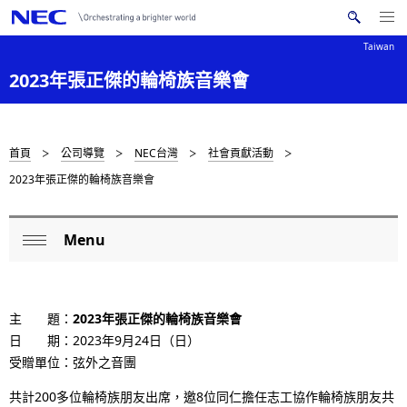
Me
搜
nu
Taiwan
索
Op
en
N
2023年張正傑的輪椅族音樂會
N
E
C
a
v
D
首頁
公司導覽
NEC台灣
社會貢獻活動
i
2023年張正傑的輪椅族音樂會
i
g
s
a
Menu
L
t
p
Op
o
i
en
l
o
c
主 題：
2023年張正傑的輪椅族音樂會
a
n
日 期：2023年9月24日（日）
a
y
受贈單位：弦外之音團
l
i
共計200多位輪椅族朋友出席，邀8位同仁擔任志工協作輪椅族朋友共