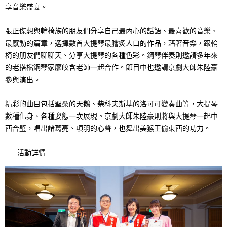
N
享音樂盛宴。
n
a
g
張正傑想與輪椅族的朋友們分享自己最內心的話語、最喜歡的音樂、
v
最感動的篇章，選擇數首大提琴最膾炙人口的作品，藉著音樂，跟輪
p
椅的朋友們聊聊天、分享大提琴的各種色彩。鋼琴伴奏則邀請多年來
i
r
的老搭檔鋼琴家廖皎含老師一起合作。節目中也邀請京劇大師朱陸豪
g
參與演出。
e
a
s
精彩的曲目包括聖桑的天鵝、柴科夫斯基的洛可可變奏曲等，大提琴
t
數種化身、各種姿態一次展現。京劇大師朱陸豪則將與大提琴一起中
e
西合璧，唱出諸葛亮、項羽的心聲，也舞出美猴王偷東西的功力。
i
n
活動詳情
o
t
n
l
o
c