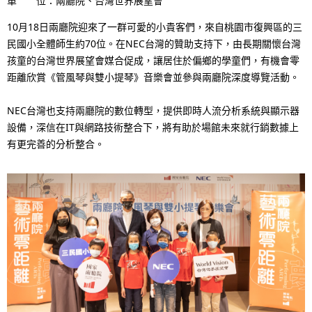
單 位：兩廳院、台灣世界展望會
i
N
10月18日兩廳院迎來了一群可愛的小貴客們，來自桃園市復興區的三
n
民國小全體師生約70位。在NEC台灣的贊助支持下，由長期關懷台灣
a
g
孩童的台灣世界展望會媒合促成，讓居住於偏鄉的學童們，有機會零
v
距離欣賞《管風琴與雙小提琴》音樂會並參與兩廳院深度導覽活動。
p
i
r
NEC台灣也支持兩廳院的數位轉型，提供即時人流分析系統與顯示器
g
設備，深信在IT與網路技術整合下，將有助於場館未來就行銷數據上
e
有更完善的分析整合。
a
s
t
e
i
n
o
t
n
l
o