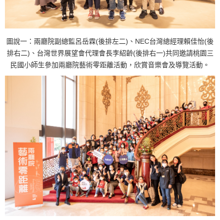
c
a
t
圖說一：兩廳院副總監呂岳霖(後排左二)、NEC台灣總經理賴佳怡(後
排右二)、台灣世界展望會代理會長李紹齡(後排右一)共同邀請桃園三
i
民國小師生參加兩廳院藝術零距離活動，欣賞音樂會及導覽活動。
o
n
i
n
t
h
e
s