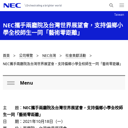
Me
搜
nu
Taiwan
索
Op
en
N
NEC攜手兩廳院及台灣世界展望會，支持偏鄉小
N
E
學全校師生一同「藝術零距離」
C
a
v
i
D
首頁
公司導覽
NEC台灣
社會貢獻活動
g
NEC攜手兩廳院及台灣世界展望會，支持偏鄉小學全校師生一同「藝術零距離」
i
a
s
t
Menu
L
p
Op
i
o
en
o
l
c
n
主 題：
NEC攜手兩廳院及台灣世界展望會，支持偏鄉小學全校師
a
生一同「藝術零距離」
a
y
日 期：2021年10月18日（一）
l