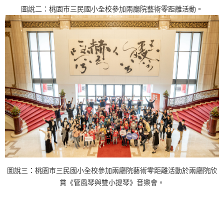
i
圖說二：桃園市三民國小全校參加兩廳院藝術零距離活動。
t
e
.
圖說三：桃園市三民國小全校參加兩廳院藝術零距離活動於兩廳院欣
賞《管風琴與雙小提琴》音樂會。