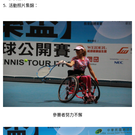
N
n
活動照片集錦：
a
g
v
p
i
r
g
e
a
s
t
e
i
n
o
t
n
l
參賽者努力不懈
o
c