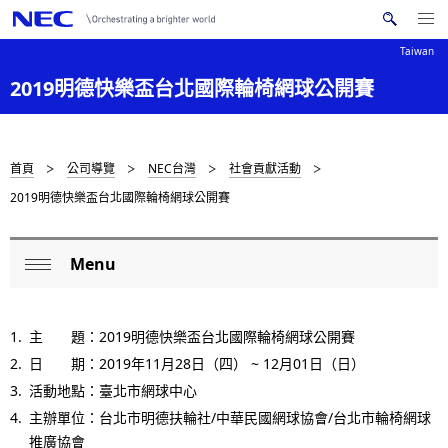
Me
搜
nu
Taiwan
索
Op
en
N
2019明德快樂盃台北國際輪椅網球公開賽
N
E
C
a
v
D
首頁
公司導覽
NEC台灣
社會貢獻活動
i
2019明德快樂盃台北國際輪椅網球公開賽
i
g
s
a
Menu
L
t
p
Op
o
i
en
l
主 題：2019明德快樂盃台北國際輪椅網球公開賽
o
c
a
日 期：2019年11月28日（四）
~ 12
月01日（日）
n
a
活動地點：臺北市網球中心
y
l
主辦單位：台北市明德扶輪社
/
中華民國網球協會
/
台北市輪椅網球
i
推廣協會