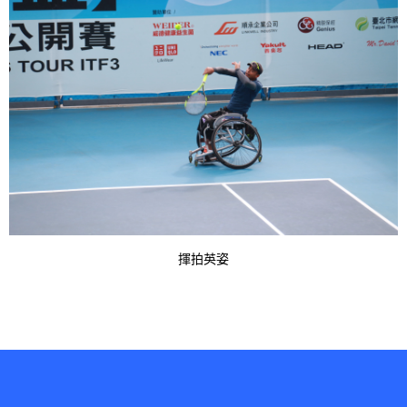
a
t
i
o
n
i
n
t
揮拍英姿
h
e
s
i