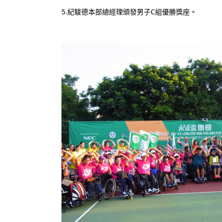
5.紀駿德本部總經理頒發男子C組優勝獎座。