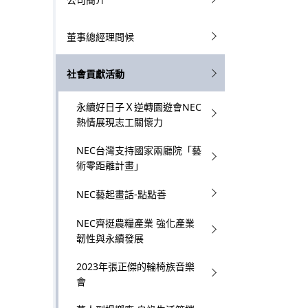
l
g
董事總經理問候
N
p
a
社會貢獻活動
r
v
e
永續好日子Ｘ逆轉園遊會NEC
i
熱情展現志工關懷力
s
g
NEC台灣支持國家兩廳院「藝
e
術零距離計畫」
a
n
NEC藝起畫話-點點善
t
t
NEC齊挺農糧產業 強化產業
i
l
韌性與永續發展
o
o
2023年張正傑的輪椅族音樂
會
n
c