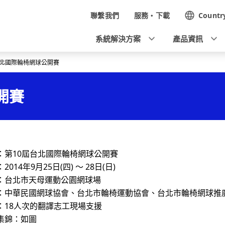
N
聯繫我們
服務・下載
Countr
a
系統解決方案
產品資訊
v
台北國際輪椅網球公開賽
i
g
開賽
a
t
i
第10屆台北國際輪椅網球公開賽
o
14年9月25日(四) ～ 28日(日)
n
：台北市天母運動公園網球場
：中華民國網球協會、台北市輪椅運動協會、台北市輪椅網球推
：18人次的翻譯志工現場支援
集錦：如圖