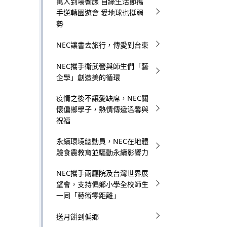
萬人到場響應 自綠生活節攜
a
手逆轉園遊會 愛地球也挺弱
勢
t
NEC讓書去旅行，傳愛到台東
i
o
NEC攜手衛武營與師生們「藝
企學」創造美的循環
n
疫情之後不讓愛缺席，NEC關
i
懷偏鄉學子，熱情傳遞溫馨與
祝福
n
永續環境總動員，NEC在地體
t
驗食農教育並驅動永續影響力
h
NEC攜手兩廳院及台灣世界展
e
望會，支持偏鄉小學全校師生
一同「藝術零距離」
s
送月餅到偏鄉
i