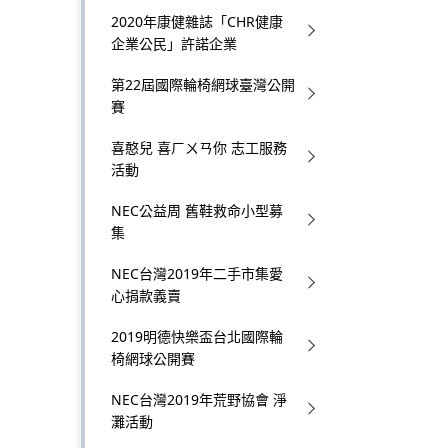
2020年康健雜誌「CHR健康
t
企業公民」許諾企業
e
第22屆國際輪椅網球臺灣公開
賽
.
喜憨兒 喜ㄏㄨㄢ你 志工服務
活動
NEC公益周 舊鞋救命小型募
集
NEC台灣2019年二手市集愛
心捐款義賣
2019明德快樂盃台北國際輪
椅網球公開賽
NEC台灣2019年荒野協會 淨
灘活動