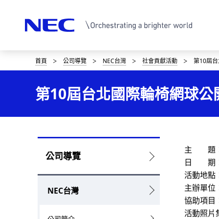
首頁
公司導覽
NEC台灣
社會貢獻活動
第10屆
D
i
第10屆台北國際輪椅網球公
s
p
l
主 題：
L
公司導覽
a
日 期：20
o
活動地點
y
主辦單位
NEC台灣
c
i
協助項目
a
活動照片
n
公司簡介